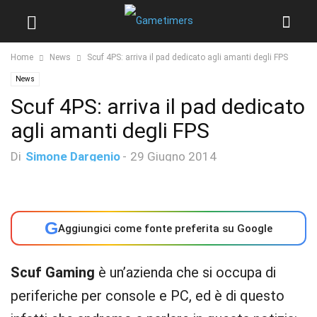
Home
News
Scuf 4PS: arriva il pad dedicato agli amanti degli FPS
News
Scuf 4PS: arriva il pad dedicato
agli amanti degli FPS
Di
Simone Dargenio
-
29 Giugno 2014
G
Aggiungici come fonte preferita su Google
Scuf Gaming
è un’azienda che si occupa di
periferiche per console e PC, ed è di questo