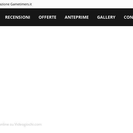
azione Gametimers.it
rs
RECENSIONI
OFFERTE
ANTEPRIME
GALLERY
CON
 online su Videogiochi.com