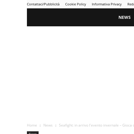
Contattaci/Pubblicità
Cookie Policy
Informativa Privacy
Red
Gametime
NEWS
Home
News
Seafight: in arrivo l'evento invernale – Gioca
News