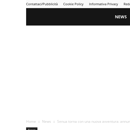
Contattaci/Pubblicità
Cookie Policy
Informativa Privacy
Red
Gametime
NEWS
Home
News
Senua torna con una nuova avventura: annunci
News