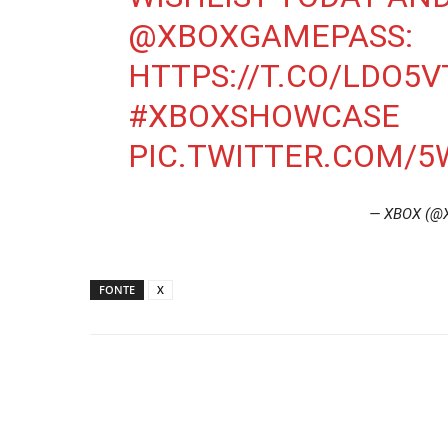
@XBOXGAMEPASS
:
HTTPS://T.CO/LDO5
#XBOXSHOWCASE
PIC.TWITTER.COM/
— XBOX (@
FONTE
X