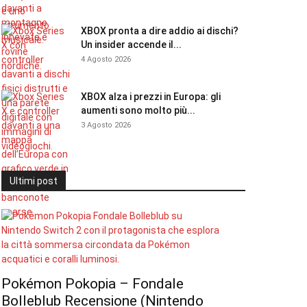
XBOX pronta a dire addio ai dischi?
Un insider accende il...
4 Agosto 2026
XBOX alza i prezzi in Europa: gli
aumenti sono molto più...
3 Agosto 2026
Ultimi post
Pokémon Pokopia – Fondale
Bolleblub Recensione (Nintendo