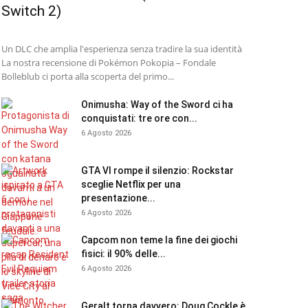
Switch 2)
Un DLC che amplia l'esperienza senza tradire la sua identità
La nostra recensione di Pokémon Pokopia – Fondale
Bolleblub ci porta alla scoperta del primo...
Onimusha: Way of the Sword ci ha
conquistati: tre ore con...
6 Agosto 2026
GTA VI rompe il silenzio: Rockstar
sceglie Netflix per una
presentazione...
6 Agosto 2026
Capcom non teme la fine dei giochi
fisici: il 90% delle...
6 Agosto 2026
Geralt torna davvero: Doug Cockle è