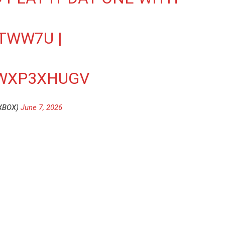
VTWW7U
|
5WXP3XHUGV
XBOX)
June 7, 2026