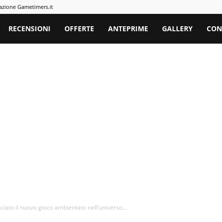
azione Gametimers.it
rs
RECENSIONI
OFFERTE
ANTEPRIME
GALLERY
CON
ato il nuovo gioco ambientato nell’universo...