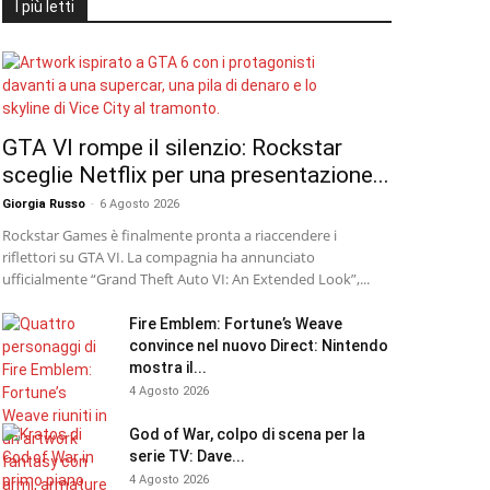
I più letti
GTA VI rompe il silenzio: Rockstar
sceglie Netflix per una presentazione...
Giorgia Russo
-
6 Agosto 2026
Rockstar Games è finalmente pronta a riaccendere i
riflettori su GTA VI. La compagnia ha annunciato
ufficialmente “Grand Theft Auto VI: An Extended Look”,...
Fire Emblem: Fortune’s Weave
convince nel nuovo Direct: Nintendo
mostra il...
4 Agosto 2026
God of War, colpo di scena per la
serie TV: Dave...
4 Agosto 2026