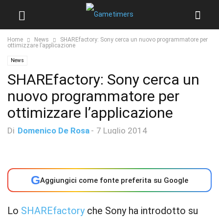
Home
News
SHAREfactory: Sony cerca un nuovo programmatore per
ottimizzare l’applicazione
News
SHAREfactory: Sony cerca un
nuovo programmatore per
ottimizzare l’applicazione
Di
Domenico De Rosa
-
7 Luglio 2014
G
Aggiungici come fonte preferita su Google
Lo
SHAREfactory
che Sony ha introdotto su