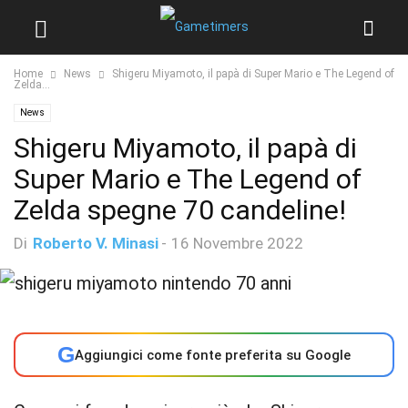
Home
News
Shigeru Miyamoto, il papà di Super Mario e The Legend of
Zelda...
News
Shigeru Miyamoto, il papà di
Super Mario e The Legend of
Zelda spegne 70 candeline!
Di
Roberto V. Minasi
-
16 Novembre 2022
G
Aggiungici come fonte preferita su Google