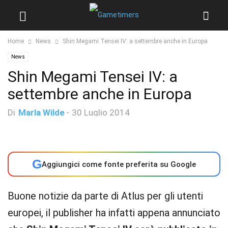
Home
News
Shin Megami Tensei IV: a settembre anche in Europa
News
Shin Megami Tensei IV: a
settembre anche in Europa
Di
Marla Wilde
-
30 Luglio 2014
G
Aggiungici come fonte preferita su Google
Buone notizie da parte di Atlus per gli utenti
europei, il publisher ha infatti appena annunciato