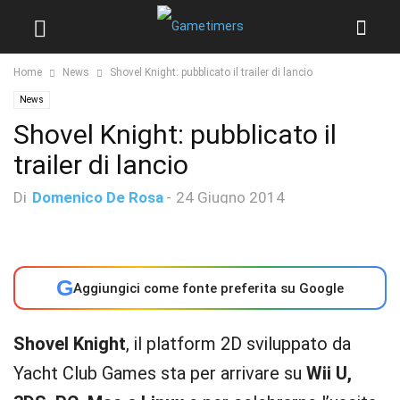
Home
News
Shovel Knight: pubblicato il trailer di lancio
News
Shovel Knight: pubblicato il
trailer di lancio
Di
Domenico De Rosa
-
24 Giugno 2014
G
Aggiungici come fonte preferita su Google
Shovel Knight
, il platform 2D sviluppato da
Yacht Club Games sta per arrivare su
Wii U,