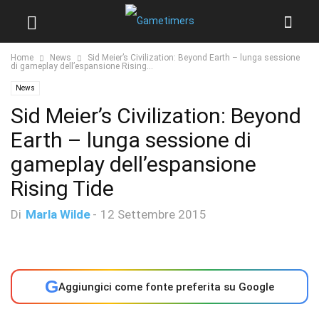
Home
News
Sid Meier’s Civilization: Beyond Earth – lunga sessione
di gameplay dell’espansione Rising...
News
Sid Meier’s Civilization: Beyond
Earth – lunga sessione di
gameplay dell’espansione
Rising Tide
Di
Marla Wilde
-
12 Settembre 2015
G
Aggiungici come fonte preferita su Google