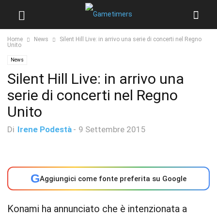
Home
News
Silent Hill Live: in arrivo una serie di concerti nel Regno
Unito
News
Silent Hill Live: in arrivo una
serie di concerti nel Regno
Unito
Di
Irene Podestà
-
9 Settembre 2015
G
Aggiungici come fonte preferita su Google
Konami ha annunciato che è intenzionata a