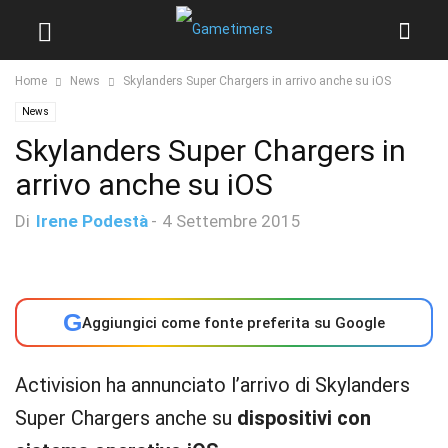
Home
News
Skylanders Super Chargers in arrivo anche su iOS
News
Skylanders Super Chargers in
arrivo anche su iOS
Di
Irene Podestà
-
4 Settembre 2015
G
Aggiungici come fonte preferita su Google
Activision ha annunciato l’arrivo di Skylanders
Super Chargers anche su
dispositivi con