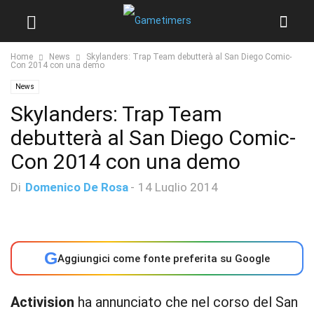
Home
News
Skylanders: Trap Team debutterà al San Diego Comic-
Con 2014 con una demo
News
Skylanders: Trap Team
debutterà al San Diego Comic-
Con 2014 con una demo
Di
Domenico De Rosa
-
14 Luglio 2014
G
Aggiungici come fonte preferita su Google
Activision
ha annunciato che nel corso del San