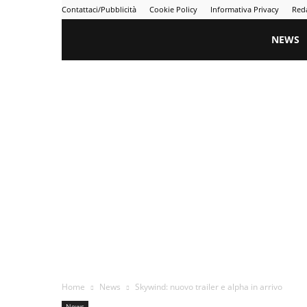
Contattaci/Pubblicità
Cookie Policy
Informativa Privacy
Red
Gametime
NEWS
Home
News
Skywind: nuovo trailer e alpha in arrivo
News