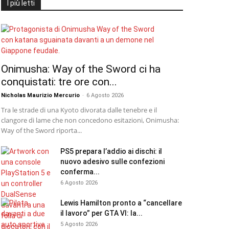
I più letti
Onimusha: Way of the Sword ci ha
conquistati: tre ore con...
Nicholas Maurizio Mercurio
-
6 Agosto 2026
Tra le strade di una Kyoto divorata dalle tenebre e il
clangore di lame che non concedono esitazioni, Onimusha:
Way of the Sword riporta...
PS5 prepara l’addio ai dischi: il
nuovo adesivo sulle confezioni
conferma...
6 Agosto 2026
Lewis Hamilton pronto a “cancellare
il lavoro” per GTA VI: la...
5 Agosto 2026