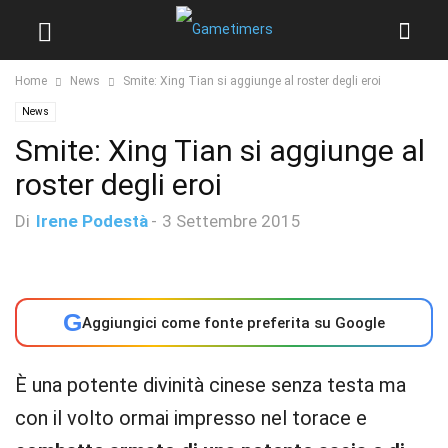
Home
News
Smite: Xing Tian si aggiunge al roster degli eroi
News
Smite: Xing Tian si aggiunge al
roster degli eroi
Di
Irene Podestà
-
3 Settembre 2015
G
Aggiungici come fonte preferita su Google
È una potente divinità cinese senza testa ma
con il volto ormai impresso nel torace e