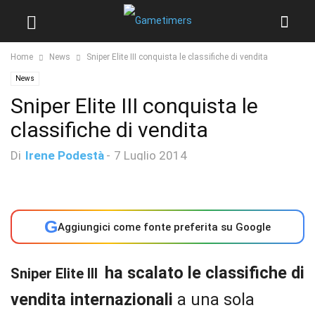
Home
News
Sniper Elite III conquista le classifiche di vendita
News
Sniper Elite III conquista le
classifiche di vendita
Di
Irene Podestà
-
7 Luglio 2014
G
Aggiungici come fonte preferita su Google
ha scalato le classifiche di
Sniper Elite III
vendita internazionali
a una sola