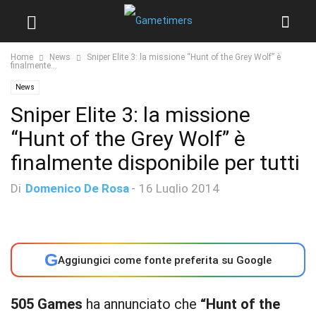
Home
News
Sniper Elite 3: la missione “Hunt of the Grey Wolf” è
finalmente...
News
Sniper Elite 3: la missione
“Hunt of the Grey Wolf” è
finalmente disponibile per tutti
Di
Domenico De Rosa
-
16 Luglio 2014
G
Aggiungici come fonte preferita su Google
505 Games
ha annunciato che
“Hunt of the