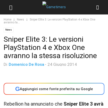
Home
News
Sniper Elite 3: Le versioni PlayStation 4 e Xbox One
avranno la...
News
Sniper Elite 3: Le versioni
PlayStation 4 e Xbox One
avranno la stessa risoluzione
Di
Domenico De Rosa
-
24 Giugno 2014
G
Aggiungici come fonte preferita su Google
Rebellion ha annunciato che
Sniper Elite 3 avrà