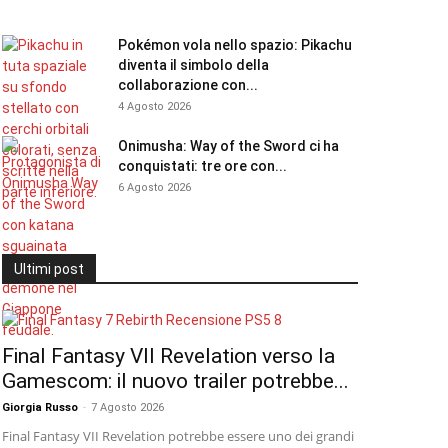
Pokémon vola nello spazio: Pikachu
diventa il simbolo della
collaborazione con...
4 Agosto 2026
Onimusha: Way of the Sword ci ha
conquistati: tre ore con...
6 Agosto 2026
Ultimi post
Final Fantasy VII Revelation verso la
Gamescom: il nuovo trailer potrebbe...
Giorgia Russo
-
7 Agosto 2026
Final Fantasy VII Revelation potrebbe essere uno dei grandi