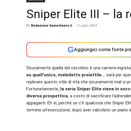
Sniper Elite III – la
Di
Redazione Gametimers.it
-
3 Luglio 2014
G
Aggiungici come fonte pre
Sicuramente quella del cecchino è una carriera ingrata
su quell’unico, maledetto proiettile…
sarà per ques
replicare questo stile di vita che sicuramente mal si pre
Fortunatamente,
la serie Sniper Elite viene in soc
diversa prospettiva
, a costo di sacrificare l’adrenal
appaganti. Eh sì, perché se c’è qualcosa che Sniper Elit
termine un’esecuzione, dopo aver calcolato un piano in 