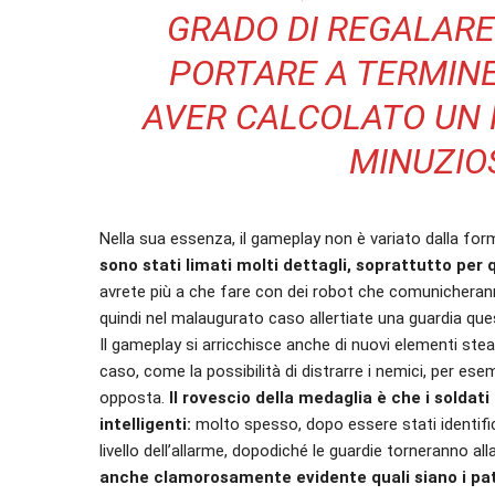
GRADO DI REGALARE 
PORTARE A TERMINE
AVER CALCOLATO UN PI
MINUZIOS
Nella sua essenza, il gameplay non è variato dalla for
sono stati limati molti dettagli, soprattutto per q
avrete più a che fare con dei robot che comunicherann
quindi nel malaugurato caso allertiate una guardia que
Il gameplay si arricchisce anche di nuovi elementi ste
caso, come la possibilità di distrarre i nemici, per e
opposta.
Il rovescio della medaglia è che i soldat
intelligenti:
molto spesso, dopo essere stati identific
livello dell’allarme, dopodiché le guardie torneranno a
anche clamorosamente evidente quali siano i pat