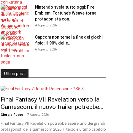
Nintendo svela tutto oggi: Fire
Emblem: Fortune’s Weave torna
protagonista con...
4 Agosto 2026
Capcom non teme la fine dei giochi
fisici: il 90% delle...
6 Agosto 2026
Ultimi post
Final Fantasy VII Revelation verso la
Gamescom: il nuovo trailer potrebbe...
Giorgia Russo
-
7 Agosto 2026
Final Fantasy VII Revelation potrebbe essere uno dei grandi
protagonisti della Gamescom 2026. Il terzo e ultimo capitolo