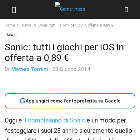
Home
News
Sonic: tutti i giochi per iOS in offerta a 0,89 €
News
Sonic: tutti i giochi per iOS in
offerta a 0,89 €
Di
Matteo Tontini
-
23 Giugno 2014
G
Aggiungici come fonte preferita su Google
Oggi è
il compleanno di Sonic
e un modo per
festeggiare i suoi 23 anni è sicuramente quello