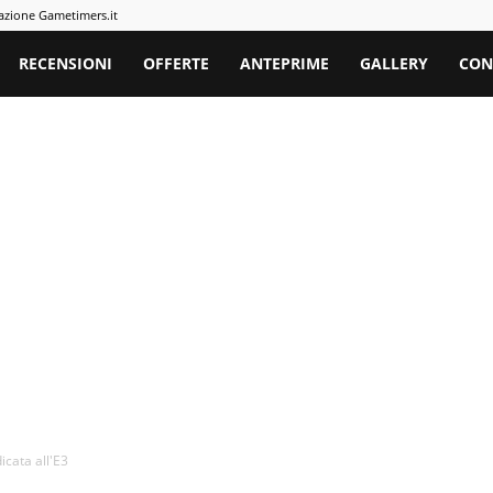
azione Gametimers.it
rs
RECENSIONI
OFFERTE
ANTEPRIME
GALLERY
CON
icata all'E3