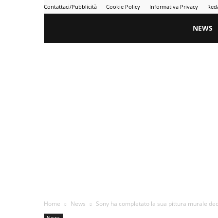
Contattaci/Pubblicità
Cookie Policy
Informativa Privacy
Red
Gametime
NEWS
Home
News
Sony ha completato la sua pittura murale ded
News