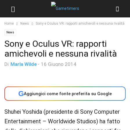
Home
News
Sony e Oculus VR: rapporti amichevoli e nessuna rivalità
News
Sony e Oculus VR: rapporti
amichevoli e nessuna rivalità
Di
Marla Wilde
-
16 Giugno 2014
G
Aggiungici come fonte preferita su Google
Shuhei Yoshida (presidente di Sony Computer
Entertainment – Worldwide Studios) ha fatto