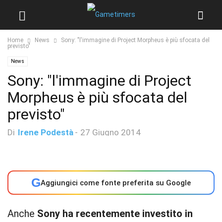
Home
News
Sony: "l'immagine di Project Morpheus è più sfocata del
previsto"
News
Sony: "l'immagine di Project
Morpheus è più sfocata del
previsto"
Di
Irene Podestà
-
27 Giugno 2014
G
Aggiungici come fonte preferita su Google
Anche
Sony ha recentemente investito in