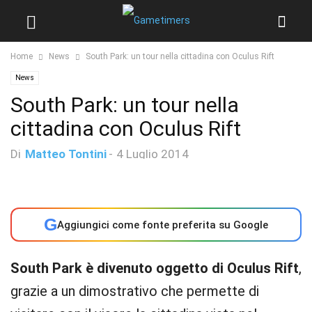
Home
News
South Park: un tour nella cittadina con Oculus Rift
News
South Park: un tour nella
cittadina con Oculus Rift
Di
Matteo Tontini
-
4 Luglio 2014
G
Aggiungici come fonte preferita su Google
South Park è divenuto oggetto di Oculus Rift
,
grazie a un dimostrativo che permette di