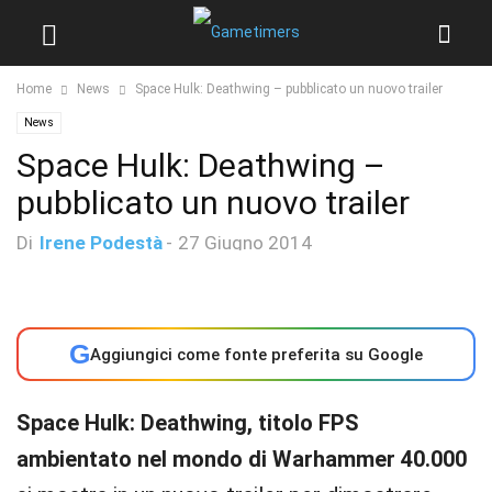
Home
News
Space Hulk: Deathwing – pubblicato un nuovo trailer
News
Space Hulk: Deathwing –
pubblicato un nuovo trailer
Di
Irene Podestà
-
27 Giugno 2014
G
Aggiungici come fonte preferita su Google
Space Hulk: Deathwing, titolo FPS
ambientato nel mondo di Warhammer 40.000