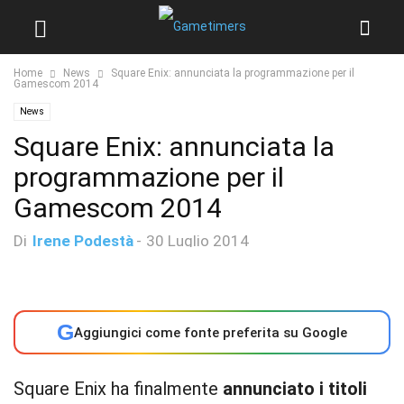
Home
News
Square Enix: annunciata la programmazione per il
Gamescom 2014
News
Square Enix: annunciata la
programmazione per il
Gamescom 2014
Di
Irene Podestà
-
30 Luglio 2014
G
Aggiungici come fonte preferita su Google
Square Enix ha finalmente
annunciato i titoli