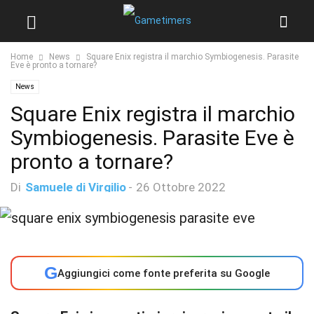
Home
News
Square Enix registra il marchio Symbiogenesis. Parasite
Eve è pronto a tornare?
News
Square Enix registra il marchio
Symbiogenesis. Parasite Eve è
pronto a tornare?
Di
Samuele di Virgilio
-
26 Ottobre 2022
G
Aggiungici come fonte preferita su Google