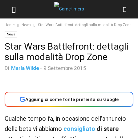
Home
News
Star Wars Battlefront: dettagli sulla modalità Drop Zone
News
Star Wars Battlefront: dettagli
sulla modalità Drop Zone
Di
Marla Wilde
-
9 Settembre 2015
G
Aggiungici come fonte preferita su Google
Qualche tempo fa, in occasione dell’annuncio
della beta vi abbiamo
consigliato
di stare