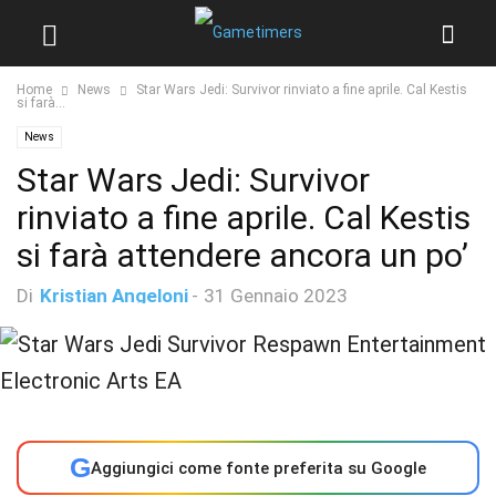
Home
News
Star Wars Jedi: Survivor rinviato a fine aprile. Cal Kestis
si farà...
News
Star Wars Jedi: Survivor
rinviato a fine aprile. Cal Kestis
si farà attendere ancora un po’
Di
Kristian Angeloni
-
31 Gennaio 2023
G
Aggiungici come fonte preferita su Google