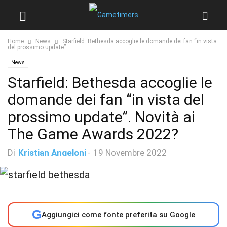
Home
News
Starfield: Bethesda accoglie le domande dei fan “in vista
del prossimo update”....
News
Starfield: Bethesda accoglie le
domande dei fan “in vista del
prossimo update”. Novità ai
The Game Awards 2022?
Di
Kristian Angeloni
-
19 Novembre 2022
G
Aggiungici come fonte preferita su Google