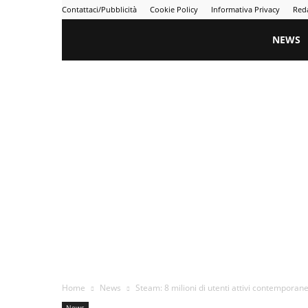
Contattaci/Pubblicità
Cookie Policy
Informativa Privacy
Red
Gametime
NEWS
Home
News
Steam: 8 milioni di utenti attivi contempor
News