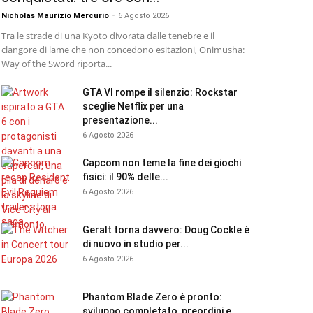
Nicholas Maurizio Mercurio
-
6 Agosto 2026
Tra le strade di una Kyoto divorata dalle tenebre e il
clangore di lame che non concedono esitazioni, Onimusha:
Way of the Sword riporta...
GTA VI rompe il silenzio: Rockstar
sceglie Netflix per una
presentazione...
6 Agosto 2026
Capcom non teme la fine dei giochi
fisici: il 90% delle...
6 Agosto 2026
Geralt torna davvero: Doug Cockle è
di nuovo in studio per...
6 Agosto 2026
Phantom Blade Zero è pronto:
sviluppo completato, preordini e