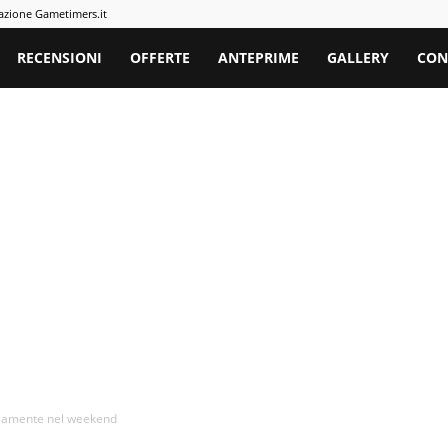
azione Gametimers.it
rs
RECENSIONI
OFFERTE
ANTEPRIME
GALLERY
CON
aneamente nel weekend