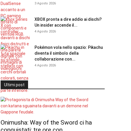
3 Agosto 2026
XBOX pronta a dire addio ai dischi?
Un insider accende il...
4 Agosto 2026
Pokémon vola nello spazio: Pikachu
diventa il simbolo della
collaborazione con...
4 Agosto 2026
Ultimi post
Onimusha: Way of the Sword ci ha
conquistati: tre ore con...