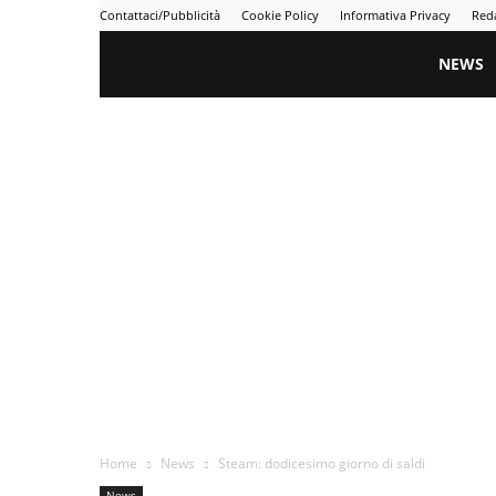
Contattaci/Pubblicità
Cookie Policy
Informativa Privacy
Red
Gametime
NEWS
Home
News
Steam: dodicesimo giorno di saldi
News