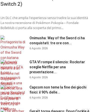
Switch 2)
Un DLC che amplia l'esperienza senza tradire la sua identità
La nostra recensione di Pokémon Pokopia – Fondale
Bolleblub ci porta alla scoperta del primo...
Onimusha: Way of the Sword ci ha
conquistati: tre ore con...
6 Agosto 2026
GTA VI rompe il silenzio: Rockstar
sceglie Netflix per una
presentazione...
6 Agosto 2026
Capcom non teme la fine dei giochi
fisici: il 90% delle...
6 Agosto 2026
Geralt torna davvero: Doug Cockle è