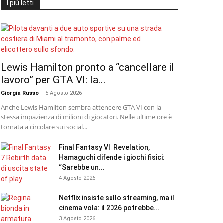
I più letti
Lewis Hamilton pronto a “cancellare il
lavoro” per GTA VI: la...
Giorgia Russo
-
5 Agosto 2026
Anche Lewis Hamilton sembra attendere GTA VI con la
stessa impazienza di milioni di giocatori. Nelle ultime ore è
tornata a circolare sui social...
Final Fantasy VII Revelation,
Hamaguchi difende i giochi fisici:
“Sarebbe un...
4 Agosto 2026
Netflix insiste sullo streaming, ma il
cinema vola: il 2026 potrebbe...
3 Agosto 2026