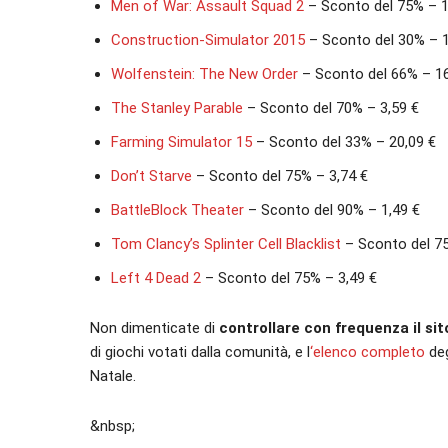
Men of War: Assault Squad 2
– Sconto del 75% – 1
Construction-Simulator 2015
– Sconto del 30% – 1
Wolfenstein: The New Order
– Sconto del 66% – 16
The Stanley Parable
– Sconto del 70% – 3,59 €
Farming Simulator 15
– Sconto del 33% – 20,09 €
Don’t Starve
– Sconto del 75% – 3,74 €
BattleBlock Theater
– Sconto del 90% – 1,49 €
Tom Clancy’s Splinter Cell Blacklist
– Sconto del 75
Left 4 Dead 2
– Sconto del 75% – 3,49 €
Non dimenticate di
controllare con frequenza il sito
di giochi votati dalla comunità, e l
‘elenco completo
deg
Natale.
&nbsp;