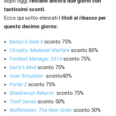
dopo oggi,
restano ancora due giorni con
tantissimi sconti.
Ecco qui sotto elencati
i titoli al ribasso per
questo decimo giorno:
Baldur’s Gate II
sconto 75%
Chivalry: Medieval Warfare
sconto 80%
Football Manager 2014
sconto 75%
Garry’s Mod
sconto 75%
Goat Simulator
sconto40%
Portal 2
sconto 75%
Shadowrun Returns
sconto 75%
Thief Series
sconto 50%
Wolfenstein: The New Order
sconto 50%