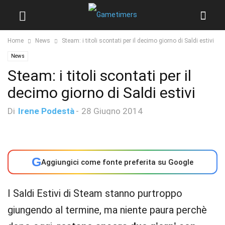
Home
News
Steam: i titoli scontati per il decimo giorno di Saldi estivi
News
Steam: i titoli scontati per il
decimo giorno di Saldi estivi
Di
Irene Podestà
-
28 Giugno 2014
G
Aggiungici come fonte preferita su Google
I Saldi Estivi di Steam stanno purtroppo
giungendo al termine, ma niente paura perchè