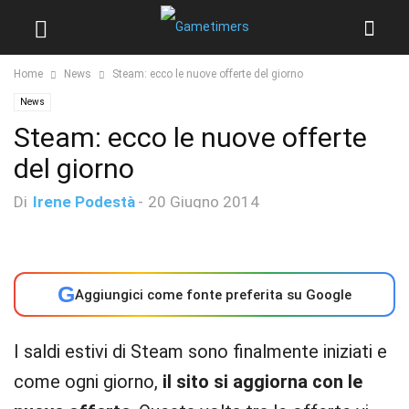
Home
News
Steam: ecco le nuove offerte del giorno
News
Steam: ecco le nuove offerte
del giorno
Di
Irene Podestà
-
20 Giugno 2014
G
Aggiungici come fonte preferita su Google
I saldi estivi di Steam sono finalmente iniziati e
come ogni giorno,
il sito si aggiorna con le