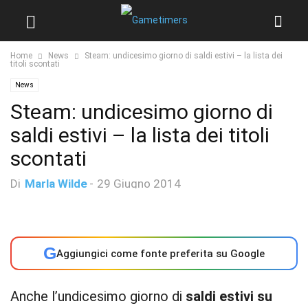
Home
News
Steam: undicesimo giorno di saldi estivi – la lista dei
titoli scontati
News
Steam: undicesimo giorno di
saldi estivi – la lista dei titoli
scontati
Di
Marla Wilde
-
29 Giugno 2014
G
Aggiungici come fonte preferita su Google
Anche l’undicesimo giorno di
saldi estivi su