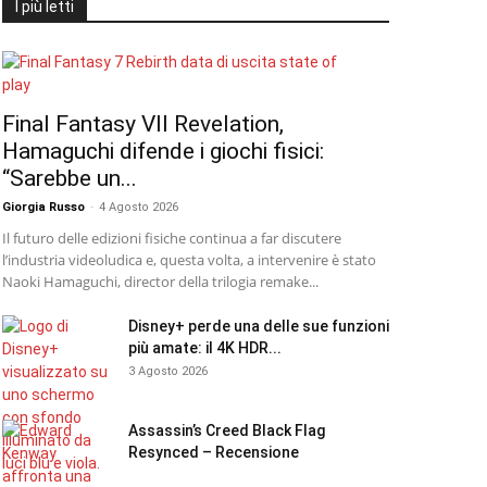
I più letti
Final Fantasy VII Revelation,
Hamaguchi difende i giochi fisici:
“Sarebbe un...
Giorgia Russo
-
4 Agosto 2026
Il futuro delle edizioni fisiche continua a far discutere
l’industria videoludica e, questa volta, a intervenire è stato
Naoki Hamaguchi, director della trilogia remake...
Disney+ perde una delle sue funzioni
più amate: il 4K HDR...
3 Agosto 2026
Assassin’s Creed Black Flag
Resynced – Recensione