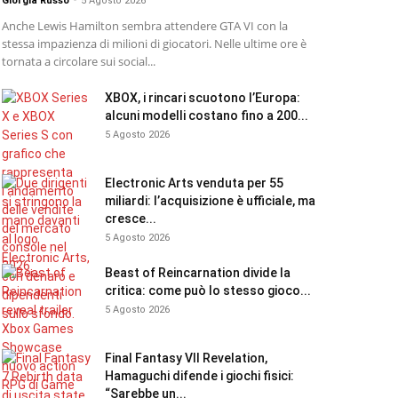
Giorgia Russo
-
5 Agosto 2026
Anche Lewis Hamilton sembra attendere GTA VI con la
stessa impazienza di milioni di giocatori. Nelle ultime ore è
tornata a circolare sui social...
XBOX, i rincari scuotono l’Europa:
alcuni modelli costano fino a 200...
5 Agosto 2026
Electronic Arts venduta per 55
miliardi: l’acquisizione è ufficiale, ma
cresce...
5 Agosto 2026
Beast of Reincarnation divide la
critica: come può lo stesso gioco...
5 Agosto 2026
Final Fantasy VII Revelation,
Hamaguchi difende i giochi fisici:
“Sarebbe un...