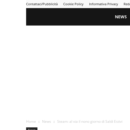
Contattaci/Pubblicità
Cookie Policy
Informativa Privacy
Red
Gametime
NEWS
Home
News
Steam: al via il nono giorno di Saldi Estivi
News