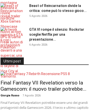
Beast of Reincarnation divide la
critica: come può lo stesso gioco...
5 Agosto 2026
GTA VI rompe il silenzio: Rockstar
sceglie Netflix per una
presentazione...
6 Agosto 2026
Ultimi post
Final Fantasy VII Revelation verso la
Gamescom: il nuovo trailer potrebbe...
Giorgia Russo
-
7 Agosto 2026
Final Fantasy VII Revelation potrebbe essere uno dei grandi
protagonisti della Gamescom 2026. Il terzo e ultimo capitolo