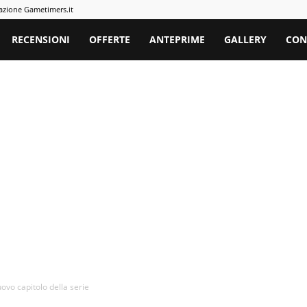
azione Gametimers.it
rs
RECENSIONI
OFFERTE
ANTEPRIME
GALLERY
CON
ovo capitolo della serie