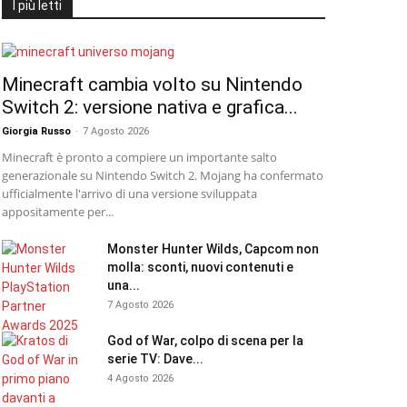
I più letti
Minecraft cambia volto su Nintendo
Switch 2: versione nativa e grafica...
Giorgia Russo
-
7 Agosto 2026
Minecraft è pronto a compiere un importante salto
generazionale su Nintendo Switch 2. Mojang ha confermato
ufficialmente l'arrivo di una versione sviluppata
appositamente per...
Monster Hunter Wilds, Capcom non
molla: sconti, nuovi contenuti e
una...
7 Agosto 2026
God of War, colpo di scena per la
serie TV: Dave...
4 Agosto 2026