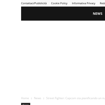
Contattaci/Pubblicità
Cookie Policy
Informativa Privacy
Red
Gametime
NEWS
Home
News
Street Fighter: Capcom sta pianificando un nu
News