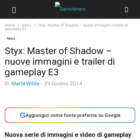
Home
News
Styx: Master of Shadow – nuove immagini e trailer di
gameplay E3
News
Styx: Master of Shadow –
nuove immagini e trailer di
gameplay E3
Di
Marla Wilde
-
29 Giugno 2014
G
Aggiungici come fonte preferita su Google
Nuova serie di immagini e video di gameplay