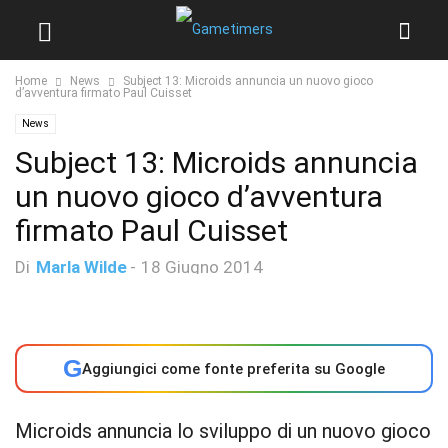
Home
News
Subject 13: Microids annuncia un nuovo gioco
d’avventura firmato Paul Cuisset
News
Subject 13: Microids annuncia
un nuovo gioco d’avventura
firmato Paul Cuisset
Di
Marla Wilde
-
18 Giugno 2014
G
Aggiungici come fonte preferita su Google
Microids annuncia lo sviluppo di un nuovo gioco