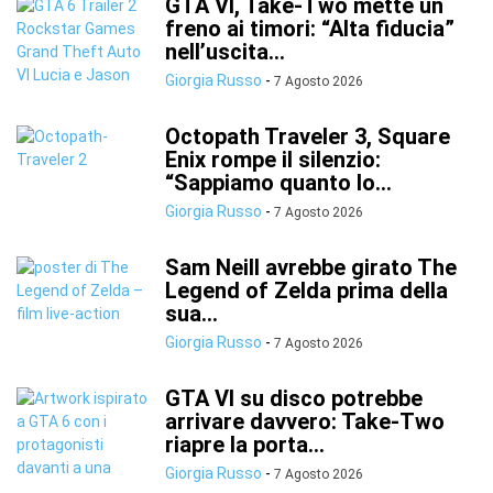
GTA VI, Take-Two mette un
freno ai timori: “Alta fiducia”
nell’uscita...
Giorgia Russo
-
7 Agosto 2026
Octopath Traveler 3, Square
Enix rompe il silenzio:
“Sappiamo quanto lo...
Giorgia Russo
-
7 Agosto 2026
Sam Neill avrebbe girato The
Legend of Zelda prima della
sua...
Giorgia Russo
-
7 Agosto 2026
GTA VI su disco potrebbe
arrivare davvero: Take-Two
riapre la porta...
Giorgia Russo
-
7 Agosto 2026