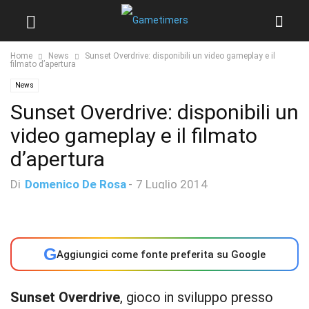
Home
News
Sunset Overdrive: disponibili un video gameplay e il
filmato d’apertura
News
Sunset Overdrive: disponibili un
video gameplay e il filmato
d’apertura
Di
Domenico De Rosa
-
7 Luglio 2014
G
Aggiungici come fonte preferita su Google
Sunset Overdrive
, gioco in sviluppo presso