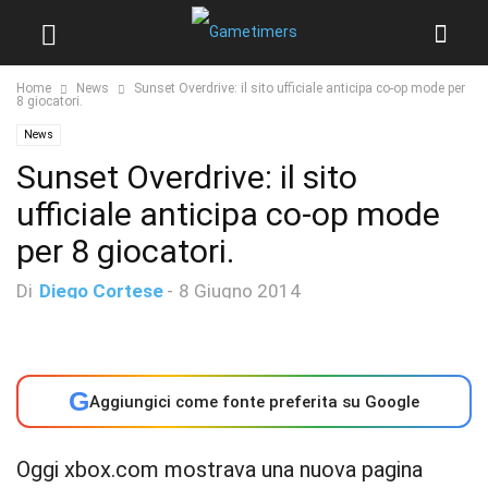
Home
News
Sunset Overdrive: il sito ufficiale anticipa co-op mode per
8 giocatori.
News
Sunset Overdrive: il sito
ufficiale anticipa co-op mode
per 8 giocatori.
Di
Diego Cortese
-
8 Giugno 2014
G
Aggiungici come fonte preferita su Google
Oggi xbox.com mostrava una nuova pagina