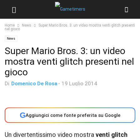
Home
News
Super Mario Bros. 3: un video mostra venti glitch presenti
nel gioco
News
Super Mario Bros. 3: un video
mostra venti glitch presenti nel
gioco
Di
Domenico De Rosa
-
19 Luglio 2014
G
Aggiungici come fonte preferita su Google
Un divertentissimo video mostra
venti glitch