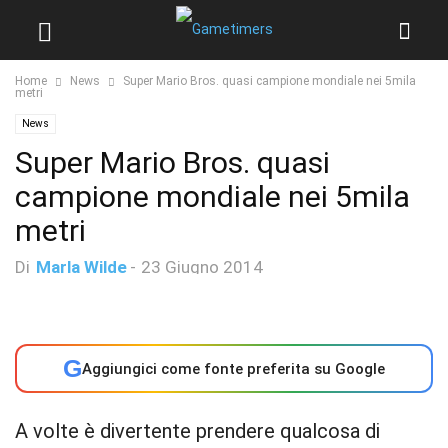
Home
News
Super Mario Bros. quasi campione mondiale nei 5mila
metri
News
Super Mario Bros. quasi
campione mondiale nei 5mila
metri
Di
Marla Wilde
-
23 Giugno 2014
G
Aggiungici come fonte preferita su Google
A volte è divertente prendere qualcosa di