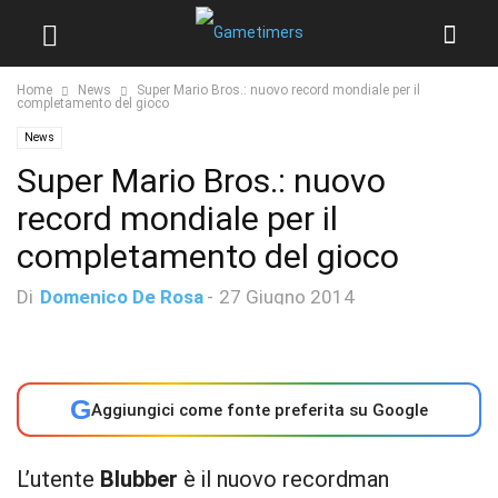
Home
News
Super Mario Bros.: nuovo record mondiale per il
completamento del gioco
News
Super Mario Bros.: nuovo
record mondiale per il
completamento del gioco
Di
Domenico De Rosa
-
27 Giugno 2014
G
Aggiungici come fonte preferita su Google
L’utente
Blubber
è il nuovo recordman