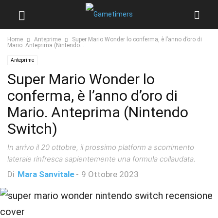
Home
Anteprime
Super Mario Wonder lo conferma, è l’anno d’oro di
Mario. Anteprima (Nintendo...
Anteprime
Super Mario Wonder lo
conferma, è l’anno d’oro di
Mario. Anteprima (Nintendo
Switch)
In arrivo il 20 ottobre, il prossimo platform a scorrimento
laterale rinfresca sapientemente una formula collaudata.
Di
Mara Sanvitale
-
9 Ottobre 2023