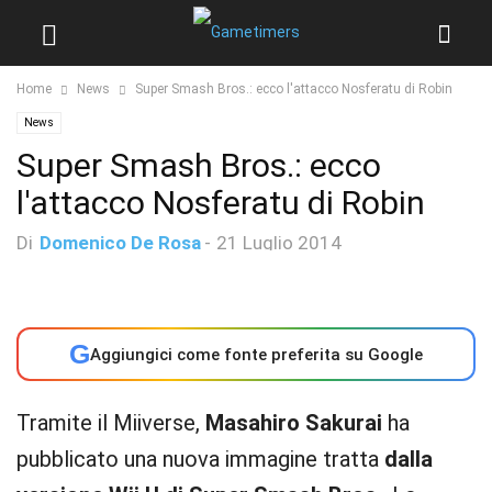
Home
News
Super Smash Bros.: ecco l'attacco Nosferatu di Robin
News
Super Smash Bros.: ecco
l'attacco Nosferatu di Robin
Di
Domenico De Rosa
-
21 Luglio 2014
G
Aggiungici come fonte preferita su Google
Tramite il Miiverse,
Masahiro Sakurai
ha
pubblicato una nuova immagine tratta
dalla