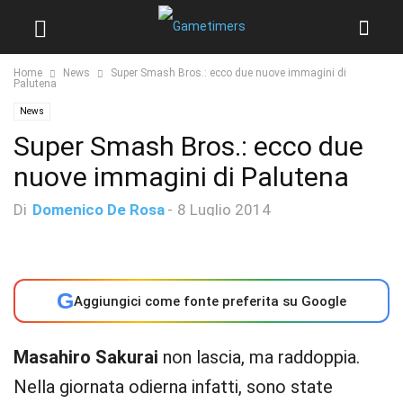
Home
News
Super Smash Bros.: ecco due nuove immagini di
Palutena
News
Super Smash Bros.: ecco due
nuove immagini di Palutena
Di
Domenico De Rosa
-
8 Luglio 2014
G
Aggiungici come fonte preferita su Google
Masahiro Sakurai
non lascia, ma raddoppia.
Nella giornata odierna infatti, sono state