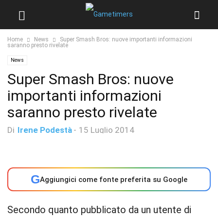
Home
News
Super Smash Bros: nuove importanti informazioni
saranno presto rivelate
News
Super Smash Bros: nuove
importanti informazioni
saranno presto rivelate
Di
Irene Podestà
-
15 Luglio 2014
G
Aggiungici come fonte preferita su Google
Secondo quanto pubblicato da un utente di