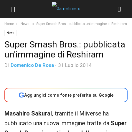
Home
News
Super Smash Bros.: pubblicata un'immagine di Reshiram
News
Super Smash Bros.: pubblicata
un'immagine di Reshiram
Di
Domenico De Rosa
-
31 Luglio 2014
G
Aggiungici come fonte preferita su Google
Masahiro Sakurai
, tramite il Miiverse ha
pubblicato una nuova immagine tratta da
Super