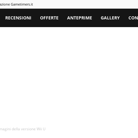
azione Gametimers.it
rs
RECENSIONI
OFFERTE
ANTEPRIME
GALLERY
CON
agini della versione Wii U