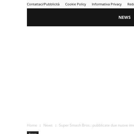
Contattaci/Pubblicità
Cookie Policy
Informativa Privacy
Red
Gametime
NEWS
Home
News
Super Smash Bros.: pubblicate due nuove imm
News